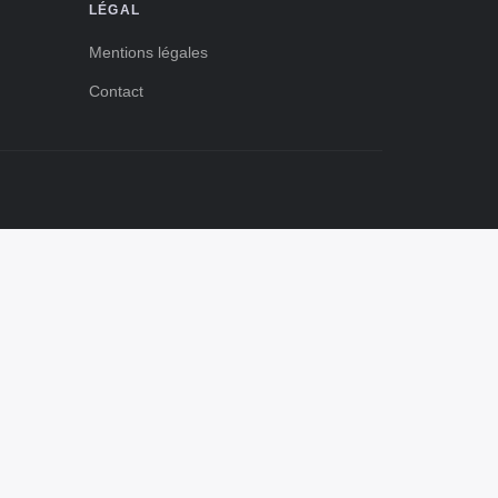
de déterminer les points faibles. Observez la
LÉGAL
5 min de lecture →
disposition, l'éclairage et l'agencement des ...
Mentions légales
Contact