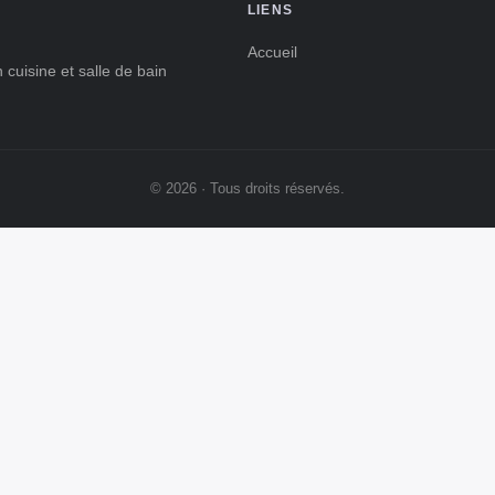
pour ce type de matériaux contribue non
LIENS
7 min de lecture →
seulement à l'efficacité énergétique mais aide
...
Accueil
 cuisine et salle de bain
© 2026 · Tous droits réservés.