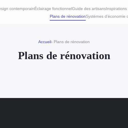
sign contemporain
Éclairage fonctionnel
Guide des artisans
Inspirations
Plans de rénovation
Systèmes d’économie 
Accueil
› Plans de rénovation
Plans de rénovation
26 JANVIER 2025
Choisir les bons matériaux
pour un plan de rénovation
durable
Dans le domaine de la rénovation, le choix de
matériaux durables joue un rôle crucial. Opter