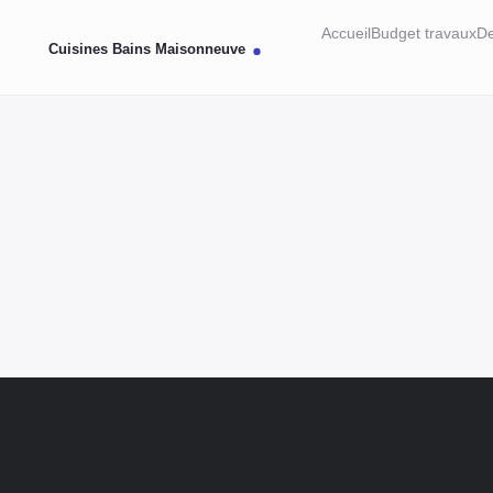
Accueil
Budget travaux
De
1 OCTOBRE 2025
26 JANVIER 2025
Algues rouges sur façade :
Les étapes essentielles pour
causes et traitements
réussir la rénovation de
durables
votre salle de bain
Les algues rouges qui envahissent les
façades témoignent souvent d'humidité
Une planification efficace est essentielle pour